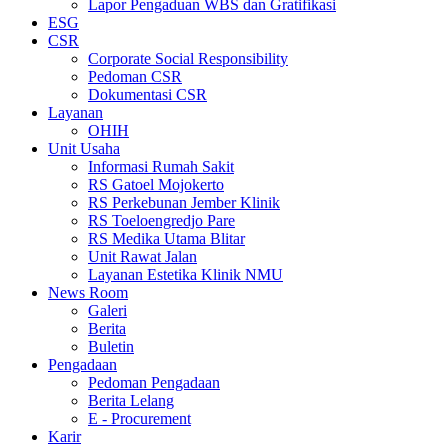
Lapor Pengaduan WBS dan Gratifikasi
ESG
CSR
Corporate Social Responsibility
Pedoman CSR
Dokumentasi CSR
Layanan
OHIH
Unit Usaha
Informasi Rumah Sakit
RS Gatoel Mojokerto
RS Perkebunan Jember Klinik
RS Toeloengredjo Pare
RS Medika Utama Blitar
Unit Rawat Jalan
Layanan Estetika Klinik NMU
News Room
Galeri
Berita
Buletin
Pengadaan
Pedoman Pengadaan
Berita Lelang
E - Procurement
Karir