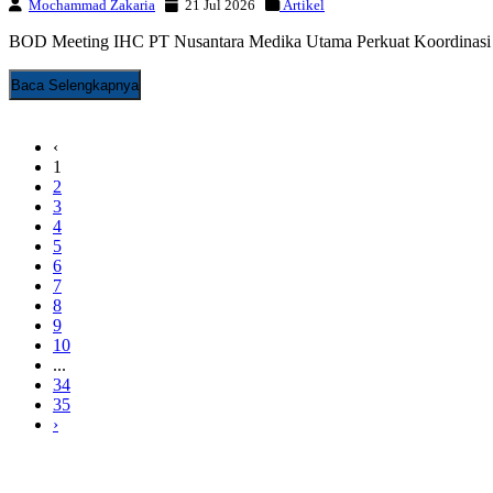
Mochammad Zakaria
21 Jul 2026
Artikel
BOD Meeting IHC PT Nusantara Medika Utama Perkuat Koordinasi da
Baca Selengkapnya
‹
1
2
3
4
5
6
7
8
9
10
...
34
35
›