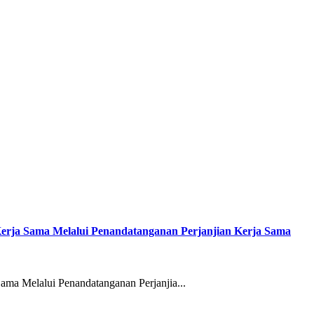
erja Sama Melalui Penandatanganan Perjanjian Kerja Sama
ma Melalui Penandatanganan Perjanjia...