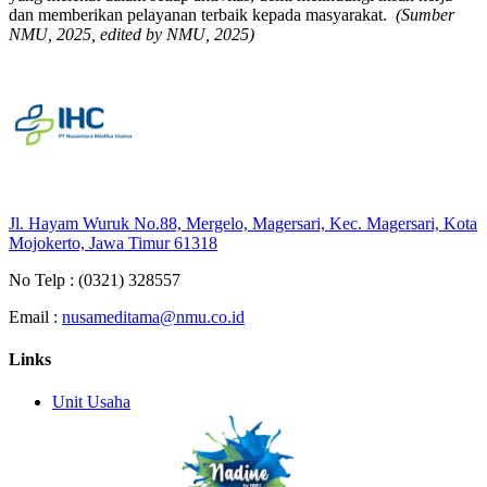
dan memberikan pelayanan terbaik kepada masyarakat.
(Sumber
NMU, 2025, edited by NMU, 2025)
Jl. Hayam Wuruk No.88, Mergelo, Magersari, Kec. Magersari, Kota
Mojokerto, Jawa Timur 61318
No Telp :
(0321) 328557
Email :
nusameditama@nmu.co.id
Links
Unit Usaha