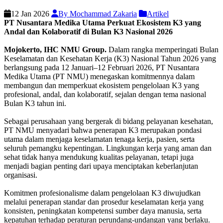
12 Jan 2026
By Mochammad Zakaria
Artikel
PT Nusantara Medika Utama Perkuat Ekosistem K3 yang
Andal dan Kolaboratif di Bulan K3 Nasional 2026
Mojokerto, IHC NMU Group.
Dalam rangka memperingati Bulan
Keselamatan dan Kesehatan Kerja (K3) Nasional Tahun 2026 yang
berlangsung pada 12 Januari–12 Februari 2026, PT Nusantara
Medika Utama (PT NMU) menegaskan komitmennya dalam
membangun dan memperkuat ekosistem pengelolaan K3 yang
profesional, andal, dan kolaboratif, sejalan dengan tema nasional
Bulan K3 tahun ini.
Sebagai perusahaan yang bergerak di bidang pelayanan kesehatan,
PT NMU menyadari bahwa penerapan K3 merupakan pondasi
utama dalam menjaga keselamatan tenaga kerja, pasien, serta
seluruh pemangku kepentingan. Lingkungan kerja yang aman dan
sehat tidak hanya mendukung kualitas pelayanan, tetapi juga
menjadi bagian penting dari upaya menciptakan keberlanjutan
organisasi.
Komitmen profesionalisme dalam pengelolaan K3 diwujudkan
melalui penerapan standar dan prosedur keselamatan kerja yang
konsisten, peningkatan kompetensi sumber daya manusia, serta
kepatuhan terhadap peraturan perundang-undangan yang berlaku.