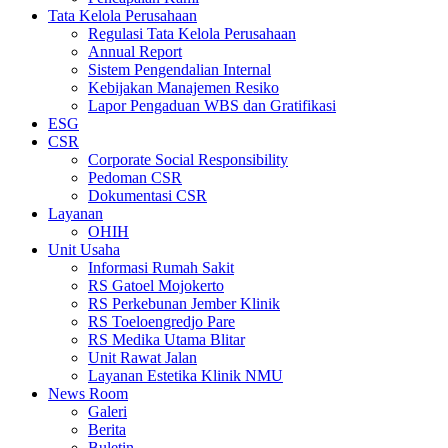
Tata Kelola Perusahaan
Regulasi Tata Kelola Perusahaan
Annual Report
Sistem Pengendalian Internal
Kebijakan Manajemen Resiko
Lapor Pengaduan WBS dan Gratifikasi
ESG
CSR
Corporate Social Responsibility
Pedoman CSR
Dokumentasi CSR
Layanan
OHIH
Unit Usaha
Informasi Rumah Sakit
RS Gatoel Mojokerto
RS Perkebunan Jember Klinik
RS Toeloengredjo Pare
RS Medika Utama Blitar
Unit Rawat Jalan
Layanan Estetika Klinik NMU
News Room
Galeri
Berita
Buletin