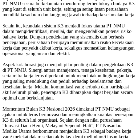
PT NMU secara berkelanjutan mendorong terbentuknya budaya K3
yang kuat di seluruh unit kerja, sehingga setiap insan perusahaan
memiliki kesadaran dan tanggung jawab terhadap keselamatan kerja.
Selain itu, keandalan sistem K3 menjadi fokus utama PT NMU
dalam mengidentifikasi, menilai, dan mengendalikan potensi risiko
bahaya kerja. Dengan pendekatan yang sistematis dan berbasis
pencegahan, perusahaan berupaya meminimalkan risiko kecelakaan
kerja dan penyakit akibat kerja, sekaligus memastikan kelangsungan
operasional yang aman dan efektif.
Aspek kolaborasi juga menjadi pilar penting dalam pengelolaan K3
di PT NMU. Sinergi antara manajemen, tenaga kesehatan, pekerja,
serta mitra kerja terus diperkuat untuk menciptakan lingkungan kerja
yang saling mendukung dan peduli terhadap keselamatan dan
kesehatan kerja. Melalui komunikasi yang terbuka dan partisipasi
aktif seluruh pihak, penerapan K3 diharapkan dapat berjalan secara
optimal dan berkelanjutan.
Momentum Bulan K3 Nasional 2026 dimaknai PT NMU sebagai
ajakan untuk terus berinovasi dan meningkatkan kualitas penerapan
K3 di seluruh lini organisasi. Sejalan dengan nilai perusahaan
“Inovasi Tiada Henti, Melayani Sepenuh Hati”, PT Nusantara
Medika Utama berkomitmen menjadikan K3 sebagai budaya kerja
yang melekat dalam setiap aktivitas, demi melindungi insan kerja