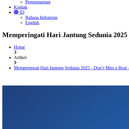
Pengumuman
Kontak
ID
Bahasa Indonesia
English
Memperingati Hari Jantung Sedunia 2025 -
Home
Artikel
Memperingati Hari Jantung Sedunia 2025 - Don’t Miss a Beat