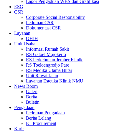
Lapor Pengaduan WBS dan Gratifikasi
ESG
CSR
Corporate Social Responsibility
Pedoman CSR
Dokumentasi CSR
Layanan
OHIH
Unit Usaha
Informasi Rumah Sakit
RS Gatoel Mojokerto
RS Perkebunan Jember Klinik
RS Toeloengredjo Pare
RS Medika Utama Blitar
Unit Rawat Jalan
Layanan Estetika Klinik NMU
News Room
Galeri
Berita
Buletin
Pengadaan
Pedoman Pengadaan
Berita Lelang
E - Procurement
Karir