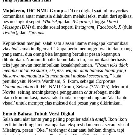
Mojokerto, IHC NMU Group
– Di era digital saat ini, mayoritas
komunikasi antar manusia dilakukan melalui teks, mulai dari aplikasi
pesan singkat seperti
WhatsApp
dan
Telegram
, hingga
Direct
Message (DM)
di media sosial seperti
Instagram, Facebook, X
(dulu
Twitter
), dan
Threads
.
Kepraktisan menjadi salah satu alasan utama mengapa komunikasi
via
chat
semakin digemari. Tanpa perlu menunggu waktu dan ruang
yang sama, dua orang bisa langsung bertukar pesan kapanpun
dibutuhkan. Namun di balik kemudahan itu, komunikasi berbasis
teks juga rawan menimbulkan kesalahpahaman.
“Pesan teks tidak
memiliki intonasi suara, ekspresi wajah, atau bahasa tubuh yang
biasanya membantu kita memahami maksud seseorang,”
kata
penulis yaitu Novita Wardhani, S. Ikom. sebagai
Corporate
Communication
di IHC NMU Group, Selasa (3/7/2025). Menurut
Novita, seiring meningkatnya penggunaan
chat
sebagai media
utama komunikasi, masyarakat mulai mengembangkan ‘alat bantu
visual’ untuk memperjelas maksud dari pesan yang dikirimkan.
Emoji: Bahasa Tubuh Versi Digital
Salah satu alat bantu yang paling populer adalah
emoji
. Ikon-ikon
kecil ini berfungsi menyampaikan ekspresi dan emosi secara visual.
Misalnya, pesan “Oke.” terdengar datar atau bahkan dingin, tapi