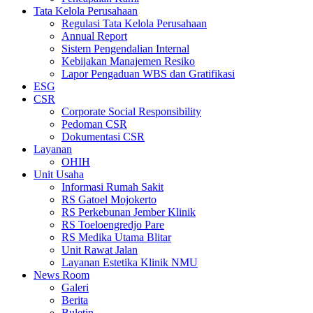
Tata Kelola Perusahaan
Regulasi Tata Kelola Perusahaan
Annual Report
Sistem Pengendalian Internal
Kebijakan Manajemen Resiko
Lapor Pengaduan WBS dan Gratifikasi
ESG
CSR
Corporate Social Responsibility
Pedoman CSR
Dokumentasi CSR
Layanan
OHIH
Unit Usaha
Informasi Rumah Sakit
RS Gatoel Mojokerto
RS Perkebunan Jember Klinik
RS Toeloengredjo Pare
RS Medika Utama Blitar
Unit Rawat Jalan
Layanan Estetika Klinik NMU
News Room
Galeri
Berita
Buletin