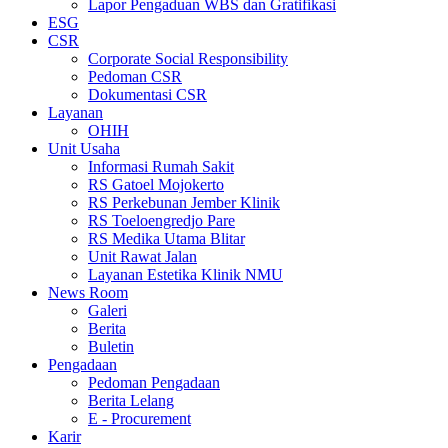
Lapor Pengaduan WBS dan Gratifikasi
ESG
CSR
Corporate Social Responsibility
Pedoman CSR
Dokumentasi CSR
Layanan
OHIH
Unit Usaha
Informasi Rumah Sakit
RS Gatoel Mojokerto
RS Perkebunan Jember Klinik
RS Toeloengredjo Pare
RS Medika Utama Blitar
Unit Rawat Jalan
Layanan Estetika Klinik NMU
News Room
Galeri
Berita
Buletin
Pengadaan
Pedoman Pengadaan
Berita Lelang
E - Procurement
Karir