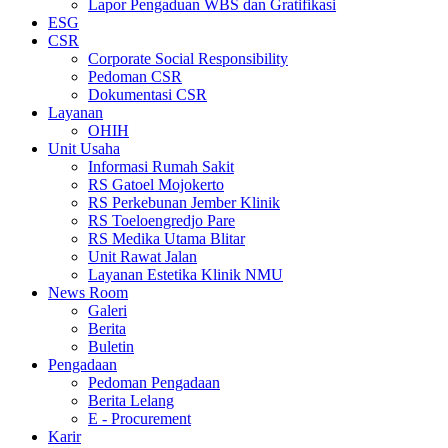
Lapor Pengaduan WBS dan Gratifikasi
ESG
CSR
Corporate Social Responsibility
Pedoman CSR
Dokumentasi CSR
Layanan
OHIH
Unit Usaha
Informasi Rumah Sakit
RS Gatoel Mojokerto
RS Perkebunan Jember Klinik
RS Toeloengredjo Pare
RS Medika Utama Blitar
Unit Rawat Jalan
Layanan Estetika Klinik NMU
News Room
Galeri
Berita
Buletin
Pengadaan
Pedoman Pengadaan
Berita Lelang
E - Procurement
Karir