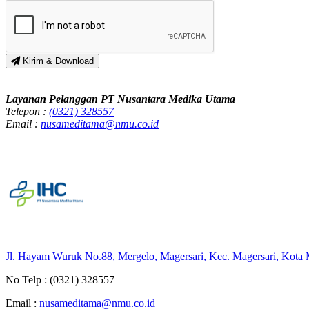
Kirim & Download
Layanan Pelanggan PT Nusantara Medika Utama
Telepon :
(0321) 328557
Email :
nusameditama@nmu.co.id
Jl. Hayam Wuruk No.88, Mergelo, Magersari, Kec. Magersari, Kota
No Telp :
(0321) 328557
Email :
nusameditama@nmu.co.id