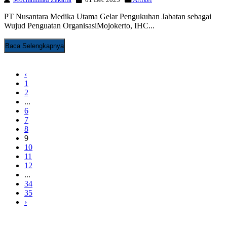
PT Nusantara Medika Utama Gelar Pengukuhan Jabatan sebagai
Wujud Penguatan OrganisasiMojokerto, IHC...
Baca Selengkapnya
‹
1
2
...
6
7
8
9
10
11
12
...
34
35
›