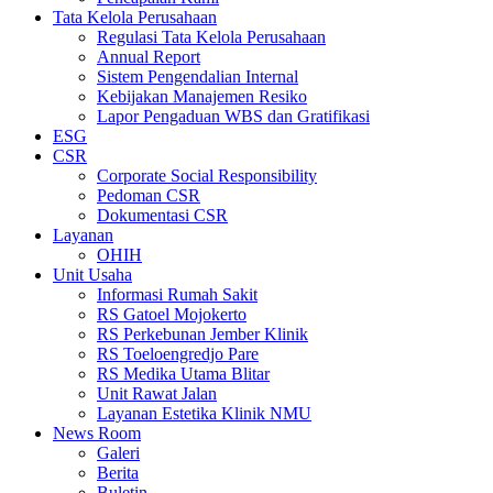
Tata Kelola Perusahaan
Regulasi Tata Kelola Perusahaan
Annual Report
Sistem Pengendalian Internal
Kebijakan Manajemen Resiko
Lapor Pengaduan WBS dan Gratifikasi
ESG
CSR
Corporate Social Responsibility
Pedoman CSR
Dokumentasi CSR
Layanan
OHIH
Unit Usaha
Informasi Rumah Sakit
RS Gatoel Mojokerto
RS Perkebunan Jember Klinik
RS Toeloengredjo Pare
RS Medika Utama Blitar
Unit Rawat Jalan
Layanan Estetika Klinik NMU
News Room
Galeri
Berita
Buletin