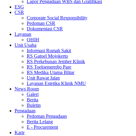
Lapor Pengaduan WBS dan Gratifikasi
ESG
CSR
Corporate Social Responsibility
Pedoman CSR
Dokumentasi CSR
Layanan
OHIH
Unit Usaha
Informasi Rumah Sakit
RS Gatoel Mojokerto
RS Perkebunan Jember Klinik
RS Toeloengredjo Pare
RS Medika Utama Blitar
Unit Rawat Jalan
Layanan Estetika Klinik NMU
News Room
Galeri
Berita
Buletin
Pengadaan
Pedoman Pengadaan
Berita Lelang
E - Procurement
Karir