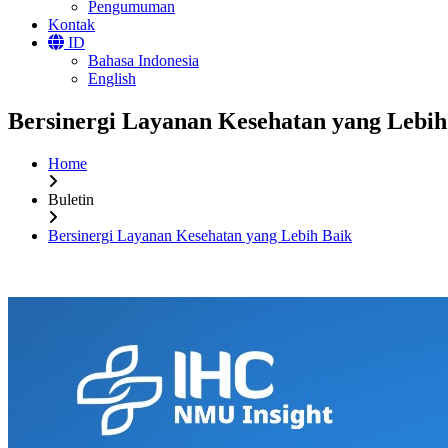
Pengumuman
Kontak
ID
Bahasa Indonesia
English
Bersinergi Layanan Kesehatan yang Lebih
Home
Buletin
Bersinergi Layanan Kesehatan yang Lebih Baik