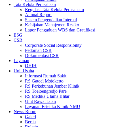
Tata Kelola Perusahaan
Regulasi Tata Kelola Perusahaan
Annual Report
Sistem Pengendalian Internal
Kebijakan Manajemen Resiko
Lapor Pengaduan WBS dan Gratifikasi
ESG
CSR
Corporate Social Responsibility
Pedoman CSR
Dokumentasi CSR
Layanan
OHIH
Unit Usaha
Informasi Rumah Sakit
RS Gatoel Mojokerto
RS Perkebunan Jember Klinik
RS Toeloengredjo Pare
RS Medika Utama Blitar
Unit Rawat Jalan
Layanan Estetika Klinik NMU
News Room
Galeri
Berita
Buletin