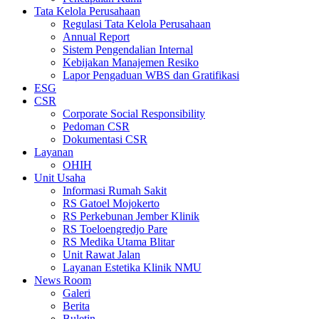
Tata Kelola Perusahaan
Regulasi Tata Kelola Perusahaan
Annual Report
Sistem Pengendalian Internal
Kebijakan Manajemen Resiko
Lapor Pengaduan WBS dan Gratifikasi
ESG
CSR
Corporate Social Responsibility
Pedoman CSR
Dokumentasi CSR
Layanan
OHIH
Unit Usaha
Informasi Rumah Sakit
RS Gatoel Mojokerto
RS Perkebunan Jember Klinik
RS Toeloengredjo Pare
RS Medika Utama Blitar
Unit Rawat Jalan
Layanan Estetika Klinik NMU
News Room
Galeri
Berita
Buletin