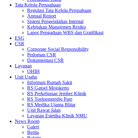
Tata Kelola Perusahaan
Regulasi Tata Kelola Perusahaan
Annual Report
Sistem Pengendalian Internal
Kebijakan Manajemen Resiko
Lapor Pengaduan WBS dan Gratifikasi
ESG
CSR
Corporate Social Responsibility
Pedoman CSR
Dokumentasi CSR
Layanan
OHIH
Unit Usaha
Informasi Rumah Sakit
RS Gatoel Mojokerto
RS Perkebunan Jember Klinik
RS Toeloengredjo Pare
RS Medika Utama Blitar
Unit Rawat Jalan
Layanan Estetika Klinik NMU
News Room
Galeri
Berita
Buletin